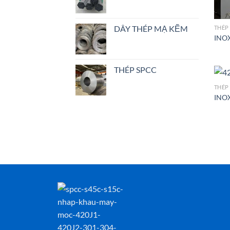
DÂY THÉP MẠ KẼM
THÉP
INOX
THÉP SPCC
THÉP
INOX