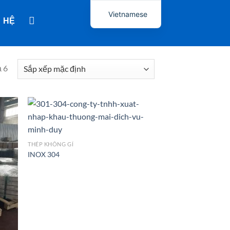
Vietnamese
N HỆ
ả 6
THÉP KHÔNG GỈ
INOX 304