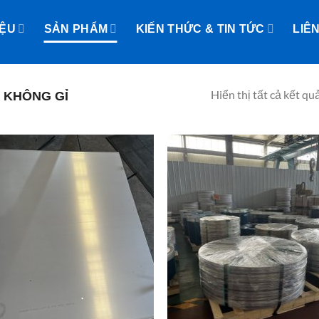
IỆU
SẢN PHẨM
KIẾN THỨC & TIN TỨC
LIÊ
Hiển thị tất cả kết qu
 KHÔNG GỈ