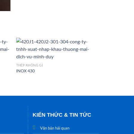
THÉP KHÔNG GỈ
INOX 430
KIẾN THỨC & TIN TỨC
Văn bản hải quan