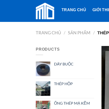
Bỏ
qua
TRANG CHỦ
GIỚI TH
nội
dung
TRANG CHỦ
/
SẢN PHẨM
/
THÉP
PRODUCTS
DÂY BUỘC
THÉP HỘP
ỐNG THÉP MẠ KẼM