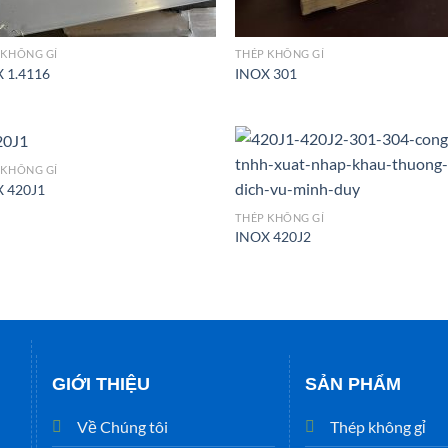
 KHÔNG GỈ
THÉP KHÔNG GỈ
 1.4116
INOX 301
 KHÔNG GỈ
 420J1
THÉP KHÔNG GỈ
INOX 420J2
GIỚI THIỆU
SẢN PHẨM
Về Chúng tôi
Thép không gỉ